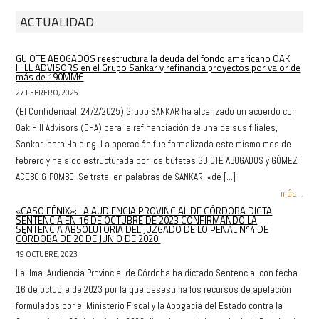
ACTUALIDAD
GUIOTE ABOGADOS reestructura la deuda del fondo americano OAK
HILL ADVISORS en el Grupo Sankar y refinancia proyectos por valor de
más de 190MM€
27 FEBRERO, 2025
(El Confidencial, 24/2/2025) Grupo SANKAR ha alcanzado un acuerdo con
Oak Hill Advisors (OHA) para la refinanciación de una de sus filiales,
Sankar Ibero Holding. La operación fue formalizada este mismo mes de
febrero y ha sido estructurada por los bufetes GUIOTE ABOGADOS y GÓMEZ
ACEBO & POMBO. Se trata, en palabras de SANKAR, «de […]
más...
«CASO FÉNIX»: LA AUDIENCIA PROVINCIAL DE CÓRDOBA DICTA
SENTENCIA EN 16 DE OCTUBRE DE 2023 CONFIRMANDO LA
SENTENCIA ABSOLUTORIA DEL JUZGADO DE LO PENAL Nº4 DE
CÓRDOBA DE 20 DE JUNIO DE 2020.
19 OCTUBRE, 2023
La Ilma. Audiencia Provincial de Córdoba ha dictado Sentencia, con fecha
16 de octubre de 2023 por la que desestima los recursos de apelación
formulados por el Ministerio Fiscal y la Abogacía del Estado contra la